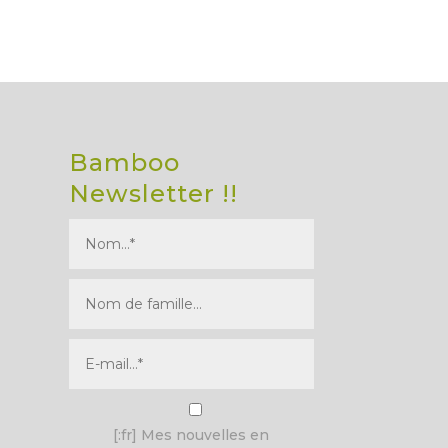
Bamboo
Newsletter !!
I agree terms and conditions.*
[:fr] Mes nouvelles en