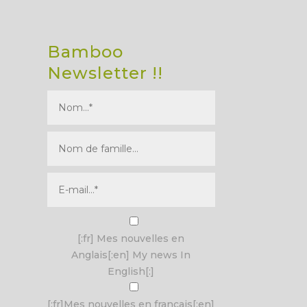
Bamboo
Newsletter !!
I agree terms and conditions.*
[:fr] Mes nouvelles en
Anglais[:en] My news In
English[:]
[:fr]Mes nouvelles en français[:en]