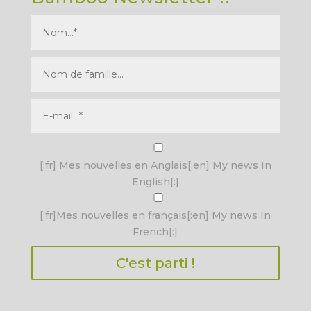
I agree terms and conditions.*
[:fr] Mes nouvelles en Anglais[:en] My news In
English[:]
[:fr]Mes nouvelles en français[:en] My news In
French[:]